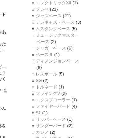
エレクトリックXII
(1)
プレベ
(23)
ード
ジャズベース
(21)
テレキャス・ベース
(3)
ムスタングベース
(5)
枚あ
ミュージックマスター
ベース
(2)
なた
ジャガーベース
(6)
く、
ベース６
(1)
ディメンジョンベース
」
ガー
(8)
に？
レスポール
(5)
なく
SG
(2)
トルネード
(1)
 音
フライングV
(2)
エクスプローラー
(1)
ファイヤーバード
(4)
いん
S1
(1)
リッパーベース
(1)
。
落を
サンダーバード
(2)
カジノ
(2)
りま