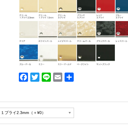
F
T
Li
E
共
a
wi
n
m
有
c
tt
e
ail
e
er
b
o