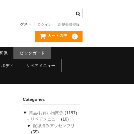
ゲスト
ログイン
新規会員登録
カートの中
0
関係
ピックガード
ボディ
リペアメニュー
Categories
▼
商品/お買い物関係
(1197)
リペアメニュー
(10)
►
配線済みアッセンブリ
(55)