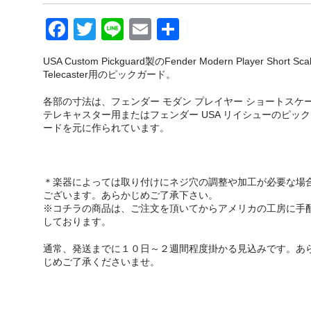
F
T
Li
E
共
a
wi
n
m
有
USA Custom Pickguard製のFender Modern Player Short Sca
c
tt
e
ail
Telecaster用のピックガード。
e
er
各部の寸法は、フェンダー モダン プレイヤー ショートスケ
b
テレキャスター用またはフェンダー USA リイシューのピック
ードを元に作られています。
o
o
k
＊楽器によっては取り付けにネジ穴の調整や加工が必要な場
ございます。あらかじめご了承下さい。
※コチラの商品は、ご注文を頂いてからアメリカの工房に手
しております。
通常、発送までに１０日～２週間程度掛かる見込みです。あ
じめご了承くださいませ。