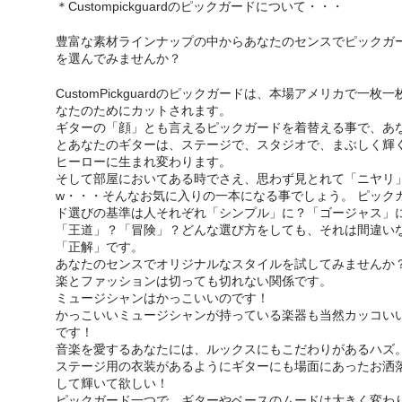
＊Custompickguardのピックガードについて・・・
豊富な素材ラインナップの中からあなたのセンスでピックガ
を選んでみませんか？
CustomPickguardのピックガードは、本場アメリカで一枚一
なたのためにカットされます。
ギターの「顔」とも言えるピックガードを着替える事で、あ
とあなたのギターは、ステージで、スタジオで、まぶしく輝
ヒーローに生まれ変わります。
そして部屋においてある時でさえ、思わず見とれて「ニヤリ
w・・・そんなお気に入りの一本になる事でしょう。 ピック
ド選びの基準は人それぞれ「シンプル」に？「ゴージャス」
「王道」？「冒険」？どんな選び方をしても、それは間違い
「正解」です。
あなたのセンスでオリジナルなスタイルを試してみませんか？
楽とファッションは切っても切れない関係です。
ミュージシャンはかっこいいのです！
かっこいいミュージシャンが持っている楽器も当然カッコい
です！
音楽を愛するあなたには、ルックスにもこだわりがあるハズ
ステージ用の衣装があるようにギターにも場面にあったお洒
して輝いて欲しい！
ピックガード一つで、ギターやベースのムードは大きく変わ