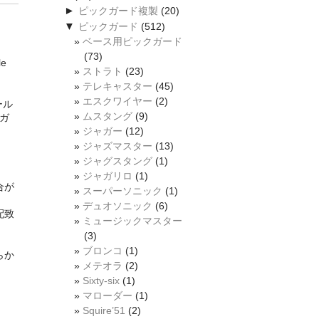
►
ピックガード複製
(20)
▼
ピックガード
(512)
ベース用ピックガード
(73)
le
ストラト
(23)
テレキャスター
(45)
エスクワイヤー
(2)
ール
ムスタング
(9)
ガ
ジャガー
(12)
ジャズマスター
(13)
ジャグスタング
(1)
ジャガリロ
(1)
合が
スーパーソニック
(1)
デュオソニック
(6)
配致
ミュージックマスター
(3)
ブロンコ
(1)
らか
メテオラ
(2)
Sixty-six
(1)
マローダー
(1)
Squire’51
(2)