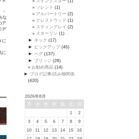
スイングスター
(1)
ソレント
(1)
・・
アルバートリー
(2)
あな
クレストウッド
(1)
のア
スティングレイ
(2)
モデ
スターリン
(1)
►
ネック
(17)
きに
►
ピックアップ
(45)
気に
►
ペグ
(137)
►
ブリッジ
(28)
お勧め商品
(14)
►
ブログ記事/読み物関係
(420)
2026年8月
月
火
水
木
金
土
日
1
2
3
4
5
6
7
8
9
10
11
12
13
14
15
16
17
18
19
20
21
22
23