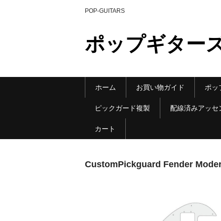
POP-GUITARS
ポップギター
ホーム
お買い物ガイド
ポッ
ピックガード複製
配線済みアッセ
カート
CustomPickguard Fender Mode