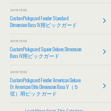
2021年7月9日
CustomPickguard Fender Standard
Dimension Bass IV用ピックガード
2021年7月9日
CustomPickguard Squier Deluxe Dimension
Bass IV用ピックガード
2021年7月9日
CustomPickguard Fender American Deluxe
Or American Elite Dimension Bass V（５
弦）用ピックガード
Load More From This Category…