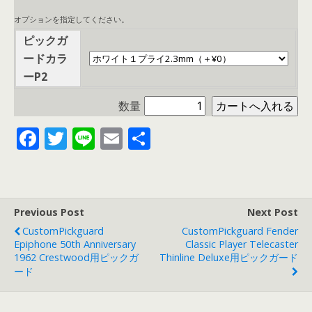
オプションを指定してください。
ピックガ
ードカラ
ーP2
数量
F
T
Li
E
共
ac
w
n
m
有
e
itt
e
ai
b
er
l
Previous Post
Next Post
o
CustomPickguard
CustomPickguard Fender
o
Epiphone 50th Anniversary
Classic Player Telecaster
1962 Crestwood用ピックガ
Thinline Deluxe用ピックガード
k
ード