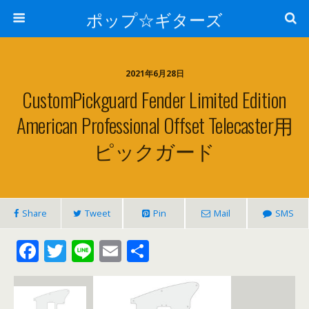
ポップ☆ギターズ
2021年6月28日
CustomPickguard Fender Limited Edition
American Professional Offset Telecaster用
ピックガード
Share
Tweet
Pin
Mail
SMS
F
T
Li
E
共
ac
w
n
m
有
e
itt
e
ai