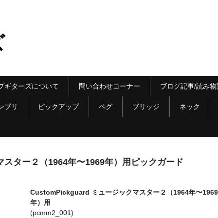
ズ
プギターズについて
問い合わせコーナー
ブログ記事/読み物
ンブリ
ピックアップ
ペグ
ブリッジ
ネック
ジックマスター２（1964年〜1969年）用ピックガード
CustomPickguard ミュージックマスター２（1964年〜1969
年）用
(pcmm2_001)