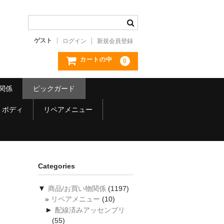
ゲスト
ログイン
新規会員登録
カートの中
0
関係
ピックガード
ボディ
リペアメニュー
Categories
▼
商品/お買い物関係
(1197)
リペアメニュー
(10)
►
配線済みアッセンブリ
(55)