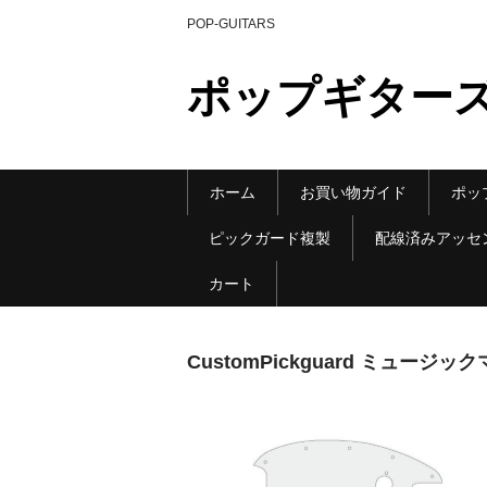
POP-GUITARS
ポップギター
ホーム
お買い物ガイド
ポッ
ピックガード複製
配線済みアッセ
カート
CustomPickguard ミュー