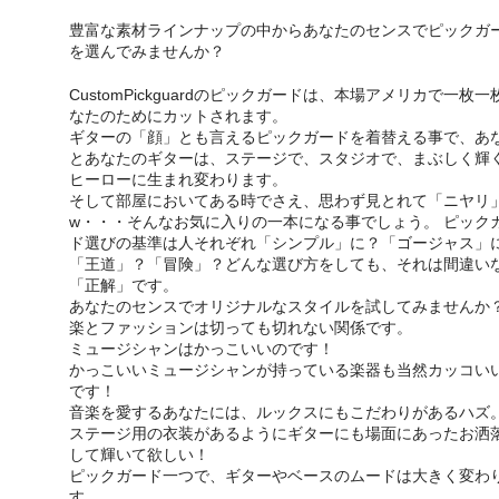
豊富な素材ラインナップの中からあなたのセンスでピックガ
を選んでみませんか？
CustomPickguardのピックガードは、本場アメリカで一枚一
なたのためにカットされます。
ギターの「顔」とも言えるピックガードを着替える事で、あ
とあなたのギターは、ステージで、スタジオで、まぶしく輝
ヒーローに生まれ変わります。
そして部屋においてある時でさえ、思わず見とれて「ニヤリ
w・・・そんなお気に入りの一本になる事でしょう。 ピック
ド選びの基準は人それぞれ「シンプル」に？「ゴージャス」
「王道」？「冒険」？どんな選び方をしても、それは間違い
「正解」です。
あなたのセンスでオリジナルなスタイルを試してみませんか？
楽とファッションは切っても切れない関係です。
ミュージシャンはかっこいいのです！
かっこいいミュージシャンが持っている楽器も当然カッコい
です！
音楽を愛するあなたには、ルックスにもこだわりがあるハズ
ステージ用の衣装があるようにギターにも場面にあったお洒
して輝いて欲しい！
ピックガード一つで、ギターやベースのムードは大きく変わ
す。