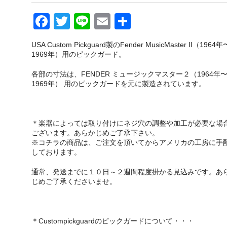
F
T
Li
E
共
a
wi
n
m
有
USA Custom Pickguard製のFender MusicMaster II（1964年
c
tt
e
ail
1969年）用のピックガード。
e
er
各部の寸法は、FENDER ミュージックマスター２（1964年
b
1969年） 用のピックガードを元に製造されています。
o
o
＊楽器によっては取り付けにネジ穴の調整や加工が必要な場
k
ございます。あらかじめご了承下さい。
※コチラの商品は、ご注文を頂いてからアメリカの工房に手
しております。
通常、発送までに１０日～２週間程度掛かる見込みです。あ
じめご了承くださいませ。
＊Custompickguardのピックガードについて・・・