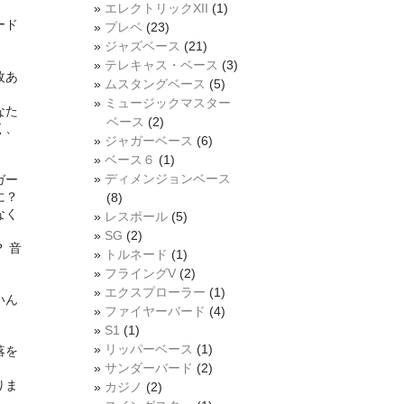
エレクトリックXII
(1)
ード
プレベ
(23)
ジャズベース
(21)
テレキャス・ベース
(3)
枚あ
ムスタングベース
(5)
ミュージックマスター
なた
ベース
(2)
く、
ジャガーベース
(6)
ベース６
(1)
」
ディメンジョンベース
ガー
に？
(8)
なく
レスポール
(5)
SG
(2)
 音
トルネード
(1)
フライングV
(2)
エクスプローラー
(1)
いん
ファイヤーバード
(4)
S1
(1)
。
リッパーベース
(1)
落を
サンダーバード
(2)
りま
カジノ
(2)