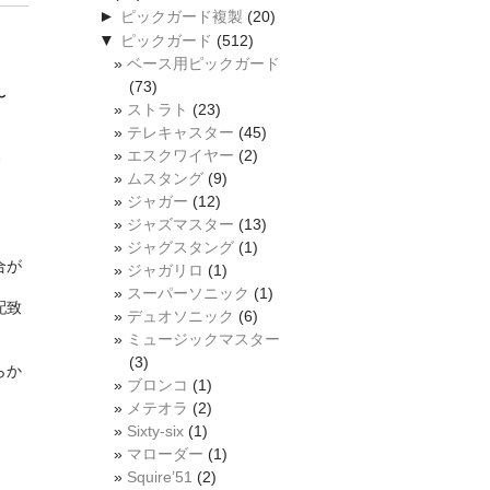
►
ピックガード複製
(20)
▼
ピックガード
(512)
ベース用ピックガード
(73)
〜
ストラト
(23)
テレキャスター
(45)
エスクワイヤー
(2)
〜
ムスタング
(9)
ジャガー
(12)
ジャズマスター
(13)
ジャグスタング
(1)
合が
ジャガリロ
(1)
スーパーソニック
(1)
配致
デュオソニック
(6)
ミュージックマスター
(3)
らか
ブロンコ
(1)
メテオラ
(2)
Sixty-six
(1)
マローダー
(1)
Squire’51
(2)