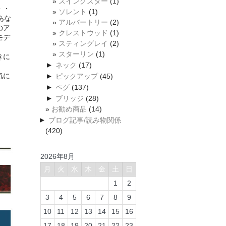
スイングスター
(1)
・・
ソレント
(1)
あな
アルバートリー
(2)
のア
クレストウッド
(1)
モデ
スティングレイ
(2)
スターリン
(1)
きに
►
ネック
(17)
気に
►
ピックアップ
(45)
►
ペグ
(137)
►
ブリッジ
(28)
お勧め商品
(14)
►
ブログ記事/読み物関係
(420)
2026年8月
月
火
水
木
金
土
日
1
2
3
4
5
6
7
8
9
10
11
12
13
14
15
16
17
18
19
20
21
22
23