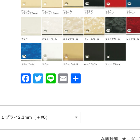
F
T
Li
E
共
a
wi
n
m
有
c
tt
e
ail
e
er
b
o
o
在庫状態 : オーダ