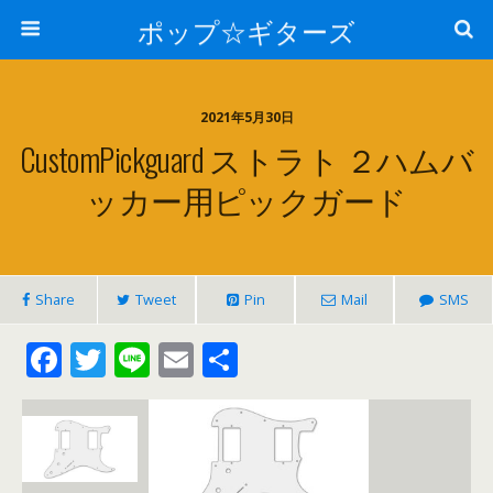
ポップ☆ギターズ
2021年5月30日
CustomPickguard ストラト ２ハムバ
ッカー用ピックガード
Share
Tweet
Pin
Mail
SMS
F
T
Li
E
共
ac
w
n
m
有
e
itt
e
ai
b
er
l