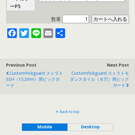
ーP5
数量
F
T
Li
E
共
ac
w
n
m
有
e
itt
e
ai
b
er
l
Previous Post
Next Post
o
CustomPickguard ストラト
CustomPickguard ストラトモ
o
SSH（15.2mm）用ピックガ
ダンスタイル（８穴）用ピック
ード
ガード
k
Back to top
Mobile
Desktop