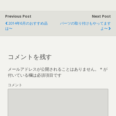
e
itt
e
ai
b
er
l
Previous Post
Next Post
o
2014年6月のおすすめ品
パーツの取り付けもやってます
o
は〜
よ〜
k
コメントを残す
メールアドレスが公開されることはありません。
*
が
付いている欄は必須項目です
コメント