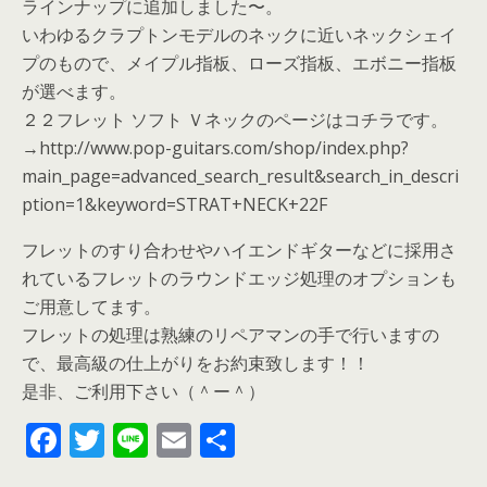
ラインナップに追加しました〜。
いわゆるクラプトンモデルのネックに近いネックシェイ
プのもので、メイプル指板、ローズ指板、エボニー指板
が選べます。
２２フレット ソフト Ｖネックのページはコチラです。
→http://www.pop-guitars.com/shop/index.php?
main_page=advanced_search_result&search_in_descri
ption=1&keyword=STRAT+NECK+22F
フレットのすり合わせやハイエンドギターなどに採用さ
れているフレットのラウンドエッジ処理のオプションも
ご用意してます。
フレットの処理は熟練のリペアマンの手で行いますの
で、最高級の仕上がりをお約束致します！！
是非、ご利用下さい（＾ー＾）
F
T
Li
E
共
ac
w
n
m
有