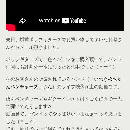
o
k
先日、以前ポップギターズでお買い物して頂いたお客さ
んからメール頂きました。
ポップギターズで、色々パーツをご購入頂いて、バンド
仲間にも評判の一本になったとの事でした（＾ー＾）
そのお客さんの所属されているバンド（「
いわき松ちゃ
んベンチャーズ」さん
）のライブ映像が上の動画です。
僕もベンチャーズやギターインストはすごく好きで一人
で弾いてたりしますw
動画見て、バンドってやっぱりいいよなぁ〜って思いま
した（＾＿＾）
でも、周りでバンド組んでくれそうな人いてないんです