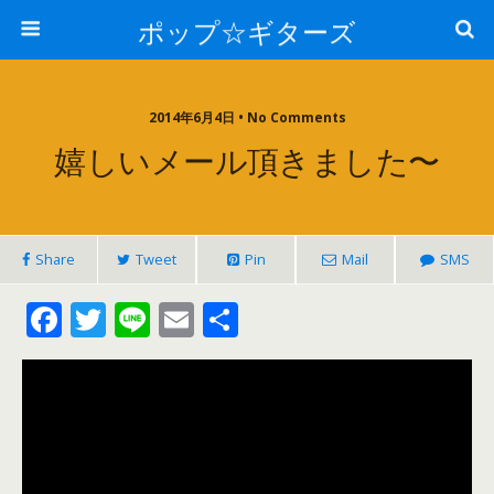
ポップ☆ギターズ
2014年6月4日 • No Comments
嬉しいメール頂きました〜
Share
Tweet
Pin
Mail
SMS
F
T
Li
E
共
ac
w
n
m
有
e
itt
e
ai
b
er
l
o